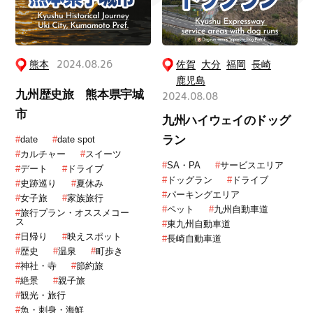
熊本
2024.08.26
佐賀
大分
福岡
長崎
鹿児島
九州歴史旅 熊本県宇城
2024.08.08
市
九州ハイウェイのドッグ
ラン
#
date
#
date spot
#
カルチャー
#
スイーツ
#
SA・PA
#
サービスエリア
#
デート
#
ドライブ
#
ドッグラン
#
ドライブ
#
史跡巡り
#
夏休み
#
パーキングエリア
#
女子旅
#
家族旅行
#
ペット
#
九州自動車道
#
旅行プラン・オススメコー
ス
#
東九州自動車道
#
日帰り
#
映えスポット
#
長崎自動車道
#
歴史
#
温泉
#
町歩き
#
神社・寺
#
節約旅
#
絶景
#
親子旅
#
観光・旅行
#
魚・刺身・海鮮