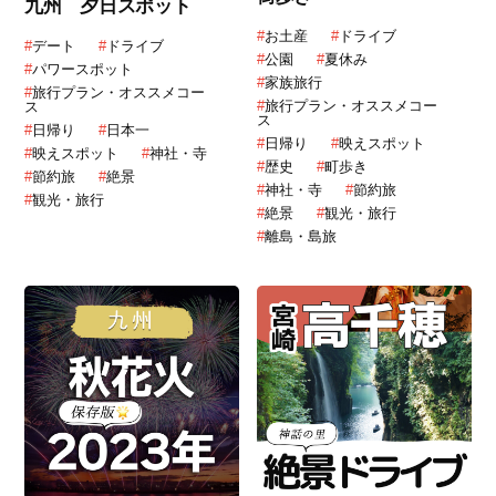
九州 夕日スポット
#
お土産
#
ドライブ
#
デート
#
ドライブ
#
公園
#
夏休み
#
パワースポット
#
家族旅行
#
旅行プラン・オススメコー
#
旅行プラン・オススメコー
ス
ス
#
日帰り
#
日本一
#
日帰り
#
映えスポット
#
映えスポット
#
神社・寺
#
歴史
#
町歩き
#
節約旅
#
絶景
#
神社・寺
#
節約旅
#
観光・旅行
#
絶景
#
観光・旅行
#
離島・島旅