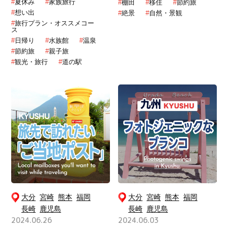
#
夏休み
#
家族旅行
#
棚田
#
移住
#
節約旅
#
想い出
#
絶景
#
自然・景観
#
旅行プラン・オススメコー
ス
#
日帰り
#
水族館
#
温泉
#
節約旅
#
親子旅
#
観光・旅行
#
道の駅
大分
宮崎
熊本
福岡
大分
宮崎
熊本
福岡
長崎
鹿児島
長崎
鹿児島
2024.06.26
2024.06.03