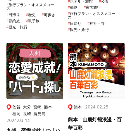
#
ホテル・旅館
#
公園
#
旅行プラン・オススメコー
#
動物
#
家族旅行
ス
#
旅行プラン・オススメコー
#
日帰り
#
歴史
#
町歩き
ス
#
節約旅
#
親子旅
#
日帰り
#
神社・寺
#
観光・旅行
#
観光・旅行
佐賀
大分
宮崎
熊本
熊本
2024.02.25
福岡
長崎
鹿児島
熊本 山鹿灯籠浪漫・百
2024.03.13
華百彩
九州 恋愛成就！の「ハ