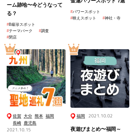
金運パワースポット 7選
ーム跡地〜今どうなって
#
パワースポット
る？
#
映えスポット
#
神社・寺
#
B級珍スポット
#
テーマパーク
#
調査
#
閉店
佐賀
大分
熊本
福岡
福岡
2021.10.02
長崎
鹿児島
夜遊びまとめ〜福岡～
2021.10.15