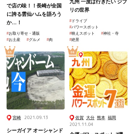
九州 一度は行きたい ジブ
で店の味！！長崎が全国
リの世界
に誇る雲仙ハムを語ろう
#
ドライブ
か…！
#
パワースポット
#
お取り寄せ・通販
#
映えスポット
#
神社・寺
#
お土産
#
グルメ
#
肉
#
絶景
宮崎
2021.09.13
佐賀
大分
熊本
福岡
2021.11.04
シーガイア オーシャンド