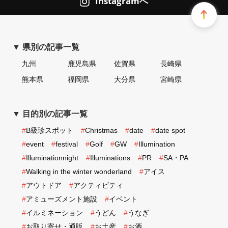
Instagramへ
▼ 県別の記事一覧
九州
鹿児島県
佐賀県
長崎県
熊本県
福岡県
大分県
宮崎県
▼ 目的別の記事一覧
#
B級珍スポット
#
Christmas
#
date
#
date spot
#
event
#
festival
#
Golf
#
GW
#
Illumination
#
Illuminationnight
#
Illuminations
#
PR
#
SA・PA
#
Walking in the winter wonderland
#
アイス
#
アウトドア
#
アクティビティ
#
アミューズメント施設
#
イベント
#
イルミネーション
#
うどん
#
うなぎ
#
お取り寄せ・通販
#
お土産
#
お酒