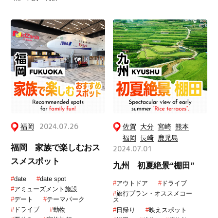
福岡
2024.07.26
佐賀
大分
宮崎
熊本
福岡
長崎
鹿児島
福岡 家族で楽しむおス
2024.07.01
スメスポット
九州 初夏絶景“棚田”
#
date
#
date spot
#
アウトドア
#
ドライブ
#
アミューズメント施設
#
旅行プラン・オススメコー
#
デート
#
テーマパーク
ス
#
ドライブ
#
動物
#
日帰り
#
映えスポット