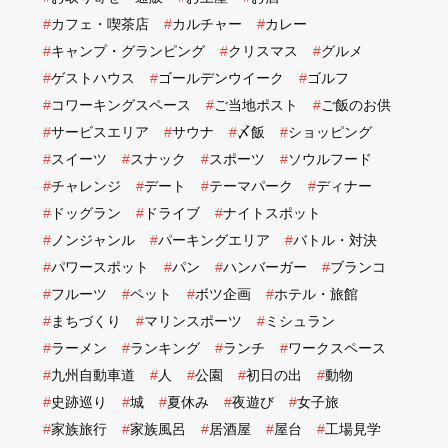
#
カフェ・喫茶店
#
カルチャー
#
カレー
#
キャンプ・グランピング
#
クリスマス
#
グルメ
#
ゲストハウス
#
ゴールデンウイーク
#
ゴルフ
#
コワーキングスペース
#
ご当地ポスト
#
ご飯のお供
#
サービスエリア
#
サウナ
#
〆飯
#
ショッピング
#
スイーツ
#
スナック
#
スポーツ
#
ソウルフード
#
チャレンジ
#
デート
#
テーマパーク
#
ディナー
#
ドッグラン
#
ドライブ
#
ナイトスポット
#
ノンジャンル
#
パーキングエリア
#
バトル・対決
#
パワースポット
#
パン
#
ハンバーガー
#
ブランコ
#
フルーツ
#
ペット
#
ボツ企画
#
ホテル・旅館
#
まちづくり
#
マリンスポーツ
#
ミシュラン
#
ラーメン
#
ランキング
#
ランチ
#
ワークスペース
#
九州自動車道
#
人
#
公園
#
初日の出
#
動物
#
史跡巡り
#
城
#
夏休み
#
夜遊び
#
女子旅
#
家族旅行
#
家族風呂
#
居酒屋
#
屋台
#
工場見学