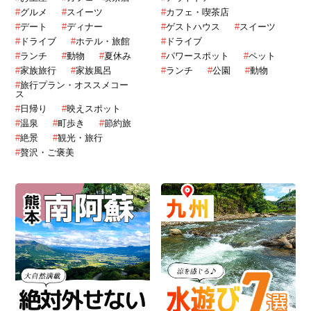
#
グルメ
#
スイーツ
#
カフェ・喫茶店
#
デート
#
ディナー
#
ゲストハウス
#
スイーツ
#
ドライブ
#
ホテル・旅館
#
ドライブ
#
ランチ
#
動物
#
夏休み
#
パワースポット
#
ペット
#
家族旅行
#
家族風呂
#
ランチ
#
公園
#
動物
#
旅行プラン・オススメコー
ス
#
日帰り
#
映えスポット
#
温泉
#
町歩き
#
節約旅
#
絶景
#
観光・旅行
#
贅沢・ご褒美