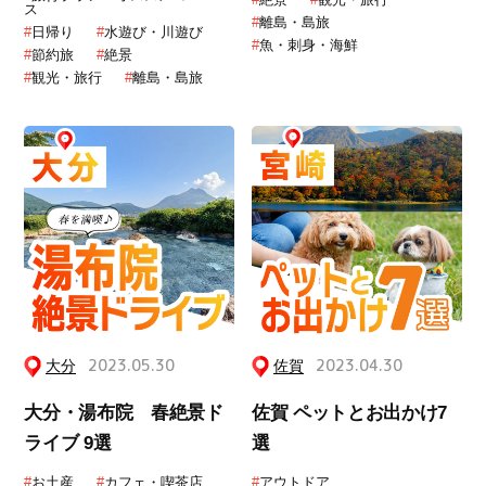
ス
#
離島・島旅
#
日帰り
#
水遊び・川遊び
#
魚・刺身・海鮮
#
節約旅
#
絶景
#
観光・旅行
#
離島・島旅
大分
2023.05.30
佐賀
2023.04.30
大分・湯布院 春絶景ド
佐賀 ペットとお出かけ7
ライブ 9選
選
#
お土産
#
カフェ・喫茶店
#
アウトドア