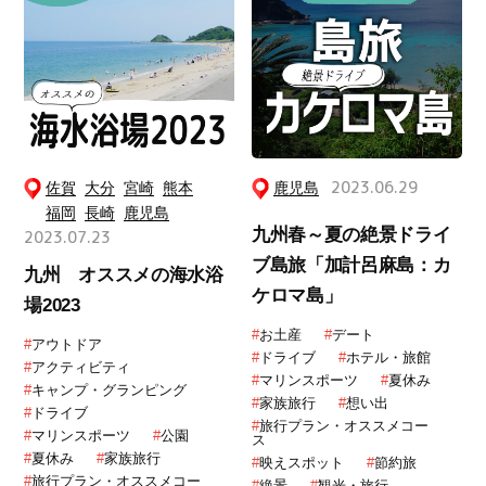
佐賀
大分
宮崎
熊本
鹿児島
2023.06.29
福岡
長崎
鹿児島
九州春～夏の絶景ドライ
2023.07.23
ブ島旅「加計呂麻島：カ
九州 オススメの海水浴
ケロマ島」
場2023
#
お土産
#
デート
#
アウトドア
#
ドライブ
#
ホテル・旅館
#
アクティビティ
#
マリンスポーツ
#
夏休み
#
キャンプ・グランピング
#
家族旅行
#
想い出
#
ドライブ
#
旅行プラン・オススメコー
#
マリンスポーツ
#
公園
ス
#
夏休み
#
家族旅行
#
映えスポット
#
節約旅
#
旅行プラン・オススメコー
#
絶景
#
観光・旅行