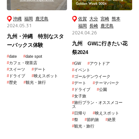
沖縄
福岡
鹿児島
佐賀
大分
宮崎
熊本
2024.05.31
福岡
長崎
鹿児島
2024.04.26
九州・沖縄 特別なスタ
九州 GWに行きたい花
ーバックス体験
祭2024
#
date
#
date spot
#
カフェ・喫茶店
#
GW
#
アウトドア
#
スイーツ
#
デート
#
イベント
#
ドライブ
#
映えスポット
#
ゴールデンウイーク
#
歴史
#
観光・旅行
#
デート
#
テーマパーク
#
ドライブ
#
公園
#
女子旅
#
旅行プラン・オススメコー
ス
#
日帰り
#
映えスポット
#
祭
#
節約旅
#
絶景
#
観光・旅行