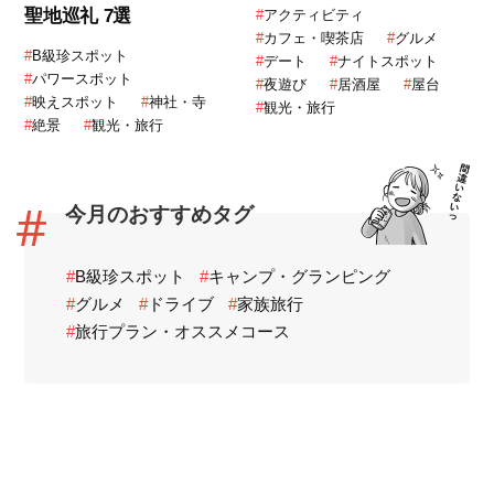
聖地巡礼 7選
#
アクティビティ
#
カフェ・喫茶店
#
グルメ
#
B級珍スポット
#
デート
#
ナイトスポット
#
パワースポット
#
夜遊び
#
居酒屋
#
屋台
#
映えスポット
#
神社・寺
#
観光・旅行
#
絶景
#
観光・旅行
今月のおすすめタグ
#
B級珍スポット
#
キャンプ・グランピング
#
グルメ
#
ドライブ
#
家族旅行
#
旅行プラン・オススメコース