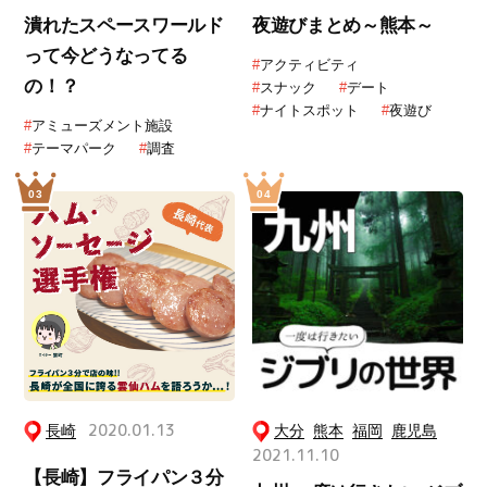
潰れたスペースワールド
夜遊びまとめ～熊本～
って今どうなってる
#
アクティビティ
の！？
#
スナック
#
デート
#
ナイトスポット
#
夜遊び
#
アミューズメント施設
#
テーマパーク
#
調査
長崎
2020.01.13
大分
熊本
福岡
鹿児島
2021.11.10
【長崎】フライパン３分