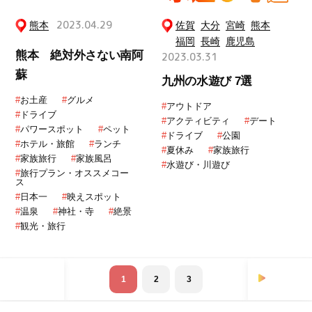
熊本
2023.04.29
佐賀
大分
宮崎
熊本
福岡
長崎
鹿児島
熊本 絶対外さない南阿
2023.03.31
蘇
九州の水遊び 7選
#
お土産
#
グルメ
#
アウトドア
#
ドライブ
#
アクティビティ
#
デート
#
パワースポット
#
ペット
#
ドライブ
#
公園
#
ホテル・旅館
#
ランチ
#
夏休み
#
家族旅行
#
家族旅行
#
家族風呂
#
水遊び・川遊び
#
旅行プラン・オススメコー
ス
#
日本一
#
映えスポット
#
温泉
#
神社・寺
#
絶景
#
観光・旅行
次へ »
1
2
3