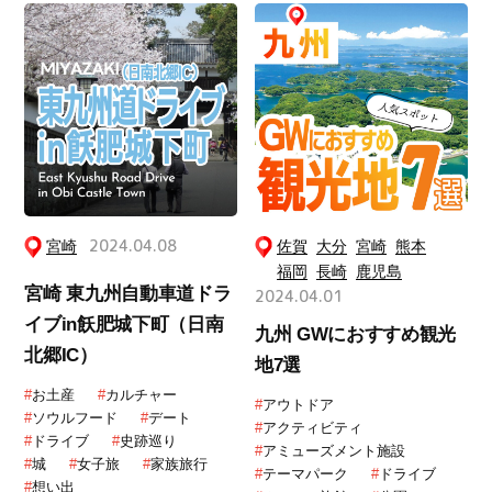
宮崎
2024.04.08
佐賀
大分
宮崎
熊本
福岡
長崎
鹿児島
宮崎 東九州自動車道ドラ
2024.04.01
イブin飫肥城下町（日南
九州 GWにおすすめ観光
北郷IC）
地7選
#
お土産
#
カルチャー
#
アウトドア
#
ソウルフード
#
デート
#
アクティビティ
#
ドライブ
#
史跡巡り
#
アミューズメント施設
#
城
#
女子旅
#
家族旅行
#
テーマパーク
#
ドライブ
#
想い出