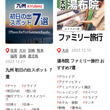
佐賀
大分
宮崎
熊本
大分
2023.12.15
福岡
長崎
鹿児島
湯布院 ファミリー旅行 お
2023.12.27
すすめ7選
九州 初日の出スポット ７
選
#
アウトドア
#
アクティビティ
#
デート
#
ドライブ
#
アミューズメント施設
#
初日の出
#
想い出
#
ショッピング
#
スイーツ
#
旅行プラン・オススメコー
#
テーマパーク
#
ドライブ
ス
#
ホテル・旅館
#
ランチ
#
日帰り
#
日本一
#
動物
#
夏休み
#
映えスポット
#
絶景