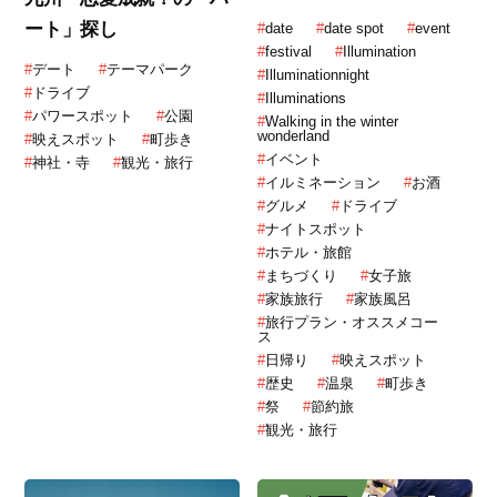
ート」探し
#
date
#
date spot
#
event
#
festival
#
Illumination
#
デート
#
テーマパーク
#
Illuminationnight
#
ドライブ
#
Illuminations
#
パワースポット
#
公園
#
Walking in the winter
wonderland
#
映えスポット
#
町歩き
#
イベント
#
神社・寺
#
観光・旅行
#
イルミネーション
#
お酒
#
グルメ
#
ドライブ
#
ナイトスポット
#
ホテル・旅館
#
まちづくり
#
女子旅
#
家族旅行
#
家族風呂
#
旅行プラン・オススメコー
ス
#
日帰り
#
映えスポット
#
歴史
#
温泉
#
町歩き
#
祭
#
節約旅
#
観光・旅行