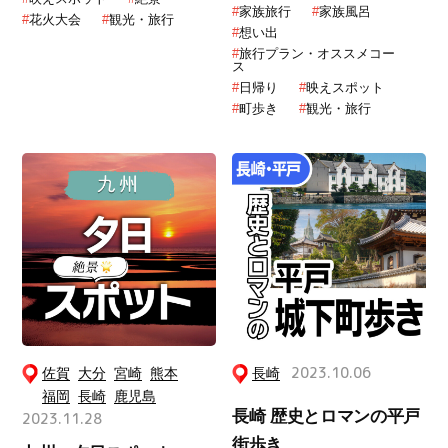
#
家族旅行
#
家族風呂
#
花火大会
#
観光・旅行
#
想い出
#
旅行プラン・オススメコー
ス
#
日帰り
#
映えスポット
#
町歩き
#
観光・旅行
佐賀
大分
宮崎
熊本
長崎
2023.10.06
福岡
長崎
鹿児島
長崎 歴史とロマンの平戸
2023.11.28
街歩き