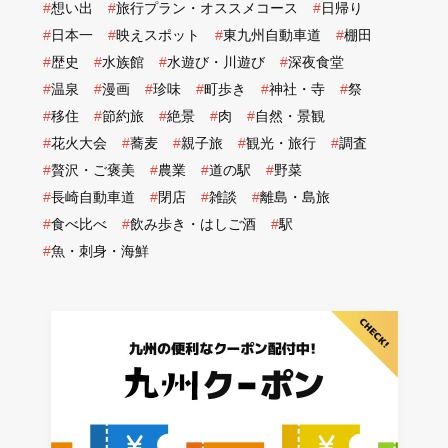
#
想い出
#
旅行プラン・オススメコース
#
日帰り
#
日本一
#
映えスポット
#
東九州自動車道
#
棚田
#
歴史
#
水族館
#
水遊び・川遊び
#
深夜食堂
#
温泉
#
漫画
#
珍味
#
町歩き
#
神社・寺
#
祭
#
移住
#
節約旅
#
絶景
#
肉
#
自然・景観
#
花火大会
#
蕎麦
#
親子旅
#
観光・旅行
#
調査
#
贅沢・ご褒美
#
農業
#
道の駅
#
野菜
#
長崎自動車道
#
閉店
#
雑談
#
離島・島旅
#
食べ比べ
#
飲み歩き・はしご酒
#
駅
#
魚・刺身・海鮮