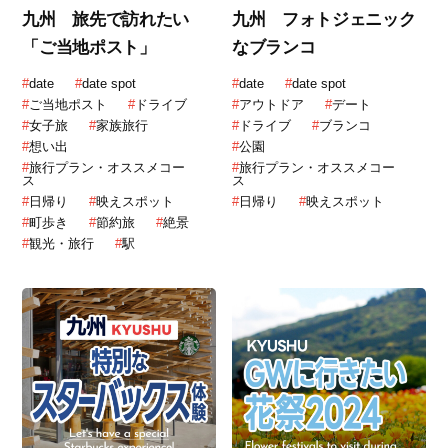
九州 旅先で訪れたい
九州 フォトジェニック
「ご当地ポスト」
なブランコ
#
date
#
date spot
#
date
#
date spot
#
ご当地ポスト
#
ドライブ
#
アウトドア
#
デート
#
女子旅
#
家族旅行
#
ドライブ
#
ブランコ
#
想い出
#
公園
#
旅行プラン・オススメコー
#
旅行プラン・オススメコー
ス
ス
#
日帰り
#
映えスポット
#
日帰り
#
映えスポット
#
町歩き
#
節約旅
#
絶景
#
観光・旅行
#
駅