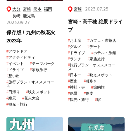
大分
宮崎
熊本
福岡
宮崎
2023.07.25
長崎
鹿児島
宮崎・高千穂 絶景ドライ
2023.09.27
ブ
保存版！九州の秋花火
2023年
#
お土産
#
カフェ・喫茶店
#
グルメ
#
デート
#
アウトドア
#
ドライブ
#
ホテル・旅館
#
アクティビティ
#
ランチ
#
家族旅行
#
イベント
#
テーマパーク
#
旅行プラン・オススメコー
ス
#
ドライブ
#
家族旅行
#
日本一
#
映えスポット
#
想い出
#
歴史
#
町歩き
#
旅行プラン・オススメコー
ス
#
神社・寺
#
節約旅
#
日帰り
#
映えスポット
#
絶景
#
蕎麦
#
絶景
#
花火大会
#
観光・旅行
#
駅
#
観光・旅行