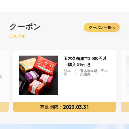
クーポン
クーポン一覧へ
COUPON
ン
五木久領庵で1,000円以
上購入 5%引き
熊本
五木屋本舗・五木
県
久領庵
熊
有効期限：
2023.03.31