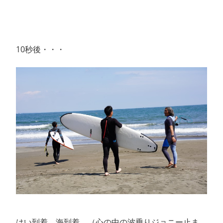
10秒後・・・
はい到着。海到着。（心の中の波乗りジョニー止ま