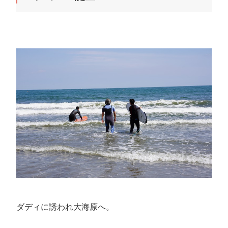
ダディに誘われ大海原へ。