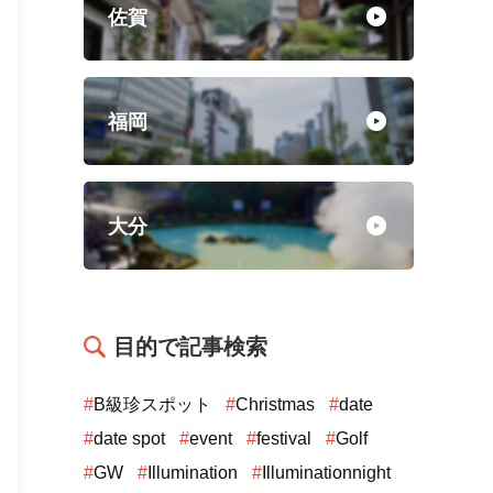
佐賀
福岡
大分
目的で記事検索
#
B級珍スポット
#
Christmas
#
date
#
date spot
#
event
#
festival
#
Golf
#
GW
#
Illumination
#
Illuminationnight