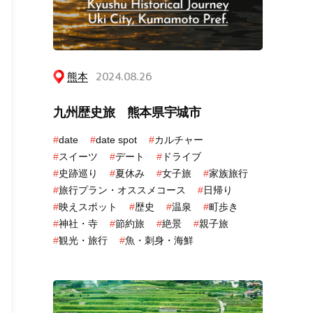
熊本
2024.08.26
九州歴史旅 熊本県宇城市
#
date
#
date spot
#
カルチャー
#
スイーツ
#
デート
#
ドライブ
#
史跡巡り
#
夏休み
#
女子旅
#
家族旅行
#
旅行プラン・オススメコース
#
日帰り
#
映えスポット
#
歴史
#
温泉
#
町歩き
#
神社・寺
#
節約旅
#
絶景
#
親子旅
#
観光・旅行
#
魚・刺身・海鮮