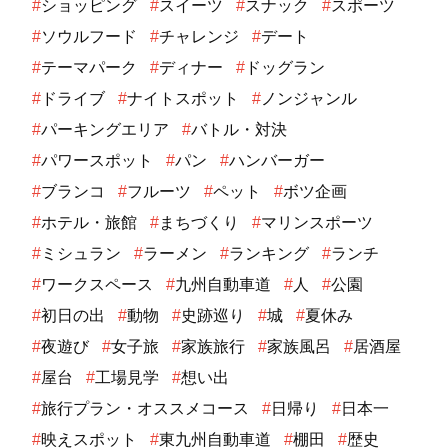
#
ショッピング
#
スイーツ
#
スナック
#
スポーツ
#
ソウルフード
#
チャレンジ
#
デート
#
テーマパーク
#
ディナー
#
ドッグラン
#
ドライブ
#
ナイトスポット
#
ノンジャンル
#
パーキングエリア
#
バトル・対決
#
パワースポット
#
パン
#
ハンバーガー
#
ブランコ
#
フルーツ
#
ペット
#
ボツ企画
#
ホテル・旅館
#
まちづくり
#
マリンスポーツ
#
ミシュラン
#
ラーメン
#
ランキング
#
ランチ
#
ワークスペース
#
九州自動車道
#
人
#
公園
#
初日の出
#
動物
#
史跡巡り
#
城
#
夏休み
#
夜遊び
#
女子旅
#
家族旅行
#
家族風呂
#
居酒屋
#
屋台
#
工場見学
#
想い出
#
旅行プラン・オススメコース
#
日帰り
#
日本一
#
映えスポット
#
東九州自動車道
#
棚田
#
歴史