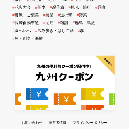
#
花火大会
#
蕎麦
#
親子旅
#
観光・旅行
#
調査
#
贅沢・ご褒美
#
農業
#
道の駅
#
野菜
#
長崎自動車道
#
閉店
#
雑談
#
離島・島旅
#
食べ比べ
#
飲み歩き・はしご酒
#
駅
#
魚・刺身・海鮮
お問い合わせ
運営者情報
プライバシーポリシー