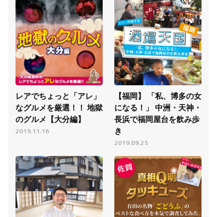
動画あり
動画あり
レアでちょっと「アレ」
【福岡】 「私、博多の女
なグルメを厳選！！ 地獄
になる！」 中洲・天神・
のグルメ【大分編】
長浜で福岡屋台を飲み歩
き
2019.11.16
2019.09.25