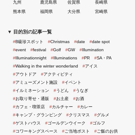
九州
鹿児島県
佐賀県
長崎県
熊本県
福岡県
大分県
宮崎県
▼ 目的別の記事一覧
#
B級珍スポット
#
Christmas
#
date
#
date spot
#
event
#
festival
#
Golf
#
GW
#
Illumination
#
Illuminationnight
#
Illuminations
#
PR
#
SA・PA
#
Walking in the winter wonderland
#
アイス
#
アウトドア
#
アクティビティ
#
アミューズメント施設
#
イベント
#
イルミネーション
#
うどん
#
うなぎ
#
お取り寄せ・通販
#
お土産
#
お酒
#
カフェ・喫茶店
#
カルチャー
#
カレー
#
キャンプ・グランピング
#
クリスマス
#
グルメ
#
ゲストハウス
#
ゴールデンウイーク
#
ゴルフ
#
コワーキングスペース
#
ご当地ポスト
#
ご飯のお供