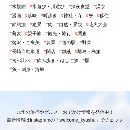
#
水族館
#
水遊び・川遊び
#
深夜食堂
#
温泉
#
漫画
#
珍味
#
町歩き
#
神社・寺
#
祭
#
移住
#
節約旅
#
絶景
#
肉
#
自然・景観
#
花火大会
#
蕎麦
#
親子旅
#
観光・旅行
#
調査
#
贅沢・ご褒美
#
農業
#
道の駅
#
野菜
#
長崎自動車道
#
閉店
#
雑談
#
離島・島旅
#
食べ比べ
#
飲み歩き・はしご酒
#
駅
#
魚・刺身・海鮮
九州の旅行やグルメ、おでかけ情報を発信中！
最新情報はInstagramの「welcome_kyushu」でチェック