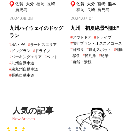
佐賀
大分
福岡
長崎
佐賀
大分
宮崎
熊本
鹿児島
福岡
長崎
鹿児島
2024.08.08
2024.07.01
九州ハイウェイのドッグ
九州 初夏絶景“棚田”
ラン
#
アウトドア
#
ドライブ
#
旅行プラン・オススメコース
#
SA・PA
#
サービスエリア
#
日帰り
#
映えスポット
#
棚田
#
ドッグラン
#
ドライブ
#
移住
#
節約旅
#
絶景
#
パーキングエリア
#
ペット
#
自然・景観
#
九州自動車道
#
東九州自動車道
#
長崎自動車道
人気の記事
New Articles