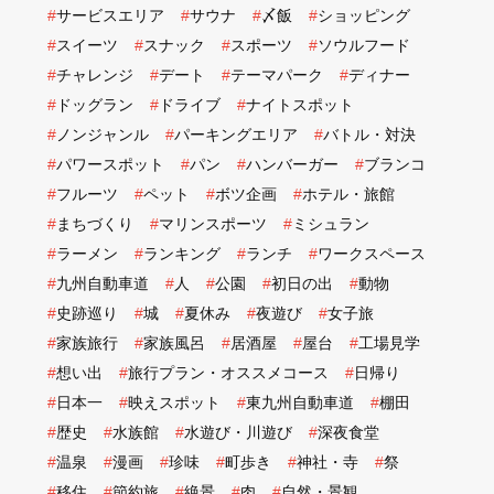
#
サービスエリア
#
サウナ
#
〆飯
#
ショッピング
#
スイーツ
#
スナック
#
スポーツ
#
ソウルフード
#
チャレンジ
#
デート
#
テーマパーク
#
ディナー
#
ドッグラン
#
ドライブ
#
ナイトスポット
#
ノンジャンル
#
パーキングエリア
#
バトル・対決
#
パワースポット
#
パン
#
ハンバーガー
#
ブランコ
#
フルーツ
#
ペット
#
ボツ企画
#
ホテル・旅館
#
まちづくり
#
マリンスポーツ
#
ミシュラン
#
ラーメン
#
ランキング
#
ランチ
#
ワークスペース
#
九州自動車道
#
人
#
公園
#
初日の出
#
動物
#
史跡巡り
#
城
#
夏休み
#
夜遊び
#
女子旅
#
家族旅行
#
家族風呂
#
居酒屋
#
屋台
#
工場見学
#
想い出
#
旅行プラン・オススメコース
#
日帰り
#
日本一
#
映えスポット
#
東九州自動車道
#
棚田
#
歴史
#
水族館
#
水遊び・川遊び
#
深夜食堂
#
温泉
#
漫画
#
珍味
#
町歩き
#
神社・寺
#
祭
#
移住
#
節約旅
#
絶景
#
肉
#
自然・景観