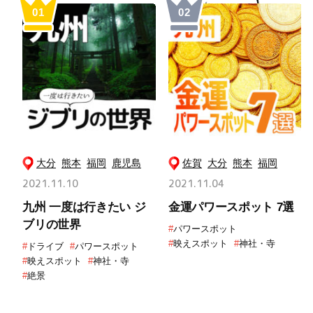
大分
熊本
福岡
鹿児島
佐賀
大分
熊本
福岡
2021.11.10
2021.11.04
九州 一度は行きたい ジ
金運パワースポット 7選
ブリの世界
#
パワースポット
#
映えスポット
#
神社・寺
#
ドライブ
#
パワースポット
#
映えスポット
#
神社・寺
#
絶景