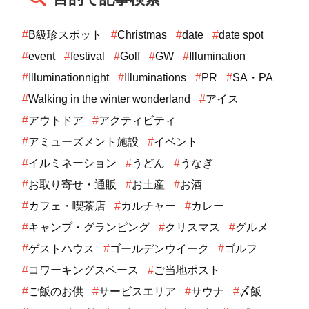
#
B級珍スポット
#
Christmas
#
date
#
date spot
#
event
#
festival
#
Golf
#
GW
#
Illumination
#
Illuminationnight
#
Illuminations
#
PR
#
SA・PA
#
Walking in the winter wonderland
#
アイス
#
アウトドア
#
アクティビティ
#
アミューズメント施設
#
イベント
#
イルミネーション
#
うどん
#
うなぎ
#
お取り寄せ・通販
#
お土産
#
お酒
#
カフェ・喫茶店
#
カルチャー
#
カレー
#
キャンプ・グランピング
#
クリスマス
#
グルメ
#
ゲストハウス
#
ゴールデンウイーク
#
ゴルフ
#
コワーキングスペース
#
ご当地ポスト
#
ご飯のお供
#
サービスエリア
#
サウナ
#
〆飯