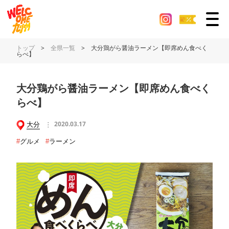
トップ
>
全県一覧
>
大分鶏がら醤油ラーメン【即席めん食べく
らべ】
大分鶏がら醤油ラーメン【即席めん食べく
らべ】
大分
2020.03.17
#
グルメ
#
ラーメン